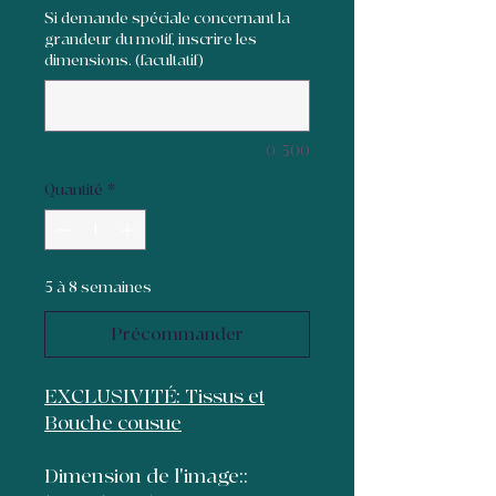
Si demande spéciale concernant la
grandeur du motif, inscrire les
dimensions. (facultatif)
0/500
Quantité
*
5 à 8 semaines
Précommander
EXCLUSIVITÉ: Tissus et
Bouche cousue
Dimension de l'image::