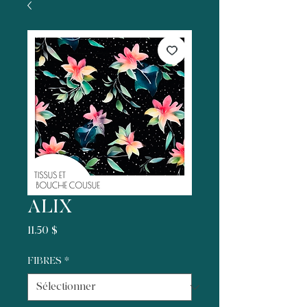
ALIX
Prix
11,50 $
FIBRES
*