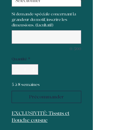
Si demande spéciale concernant la
grandeur du motif, inscrire les
dimensions. (facultatif)
0/500
Quantité
*
5 à 8 semaines
Précommander
EXCLUSIVITÉ: Tissus et
Bouche cousue