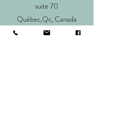
suite 70
Québec,Qc, Canada
G1H 6Y8
581-928-2080
E-mail
tissusetbouchecousue@gmail.com
Restez connecté!