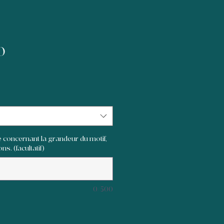
O
 concernant la grandeur du motif,
ns. (facultatif)
0/500