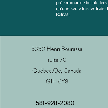
précommande initiale lors
qu'une seule fois les frais 
Retrait..
5350 Henri Bourassa
suite 70
Québec,Qc, Canada
G1H 6Y8
581-928-2080