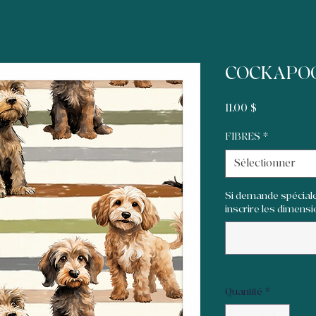
COCKAPO
Prix
11,00 $
FIBRES
*
Sélectionner
Si demande spéciale
inscrire les dimensio
Quantité
*