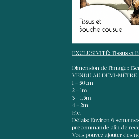
EXCLUSIVITÉ: Tissus et 
Dimension de l'image:: 1
VENDU AU DEMI-MÈTRE
1 = 50cm
2 = 1m
3 = 1,5m
4 = 2m
Etc.
Délais: Environ 6 semaines à
précommande afin de recevo
Vous pouvez ajouter des no