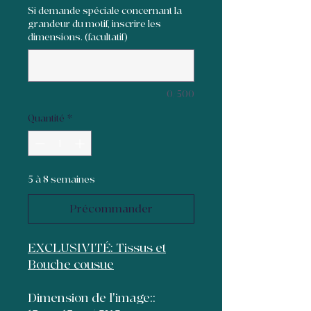
Si demande spéciale concernant la
grandeur du motif, inscrire les
dimensions. (facultatif)
0/500
Quantité
*
5 à 8 semaines
Précommander
EXCLUSIVITÉ: Tissus et
Bouche cousue
Dimension de l'image::