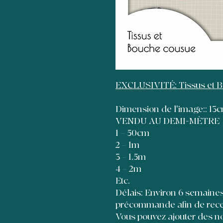
EXCLUSIVITÉ: Tissus et 
Dimension de l'image:: 1
VENDU AU DEMI-MÈTRE
1 = 50cm
2 = 1m
3 = 1,5m
4 = 2m
Etc.
Délais: Environ 6 semaines à
précommande afin de recevo
Vous pouvez ajouter des no