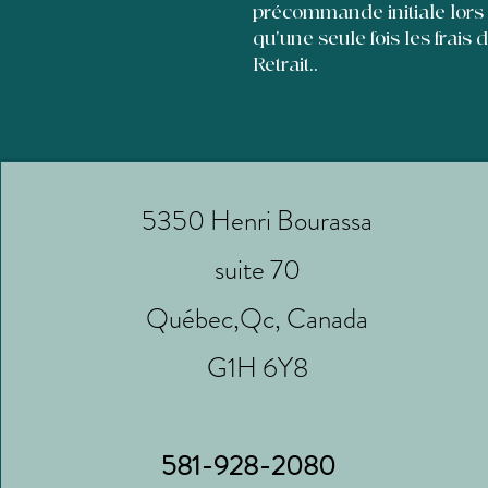
précommande initiale lors
qu'une seule fois les frais 
Retrait..
5350 Henri Bourassa
suite 70
Québec,Qc, Canada
G1H 6Y8
581-928-2080