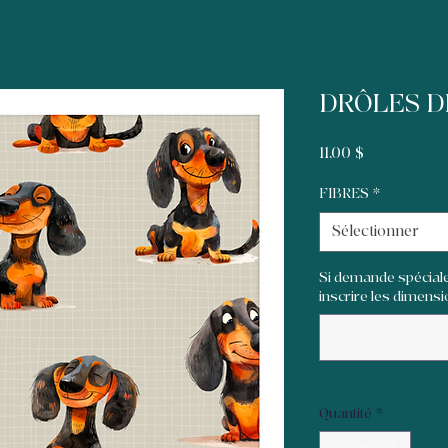
DRÔLES D
Prix
11,00 $
FIBRES
*
Sélectionner
Si demande spéciale
inscrire les dimensio
Quantité
*