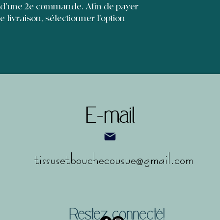
et leur permettre d'
 d'une 2e commande. Afin de payer
de livraison, sélectionner l'option
E-mail
tissusetbouchecousue@gmail.com
Restez connecté!