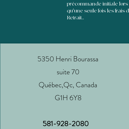
précommande initiale lors
qu'une seule fois les frais 
Retrait..
5350 Henri Bourassa
suite 70
Québec,Qc, Canada
G1H 6Y8
581-928-2080