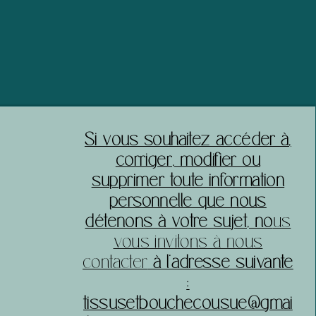
acheter sereinement sur votre site.
​Si vous souhaitez accéder à,
corriger, modifier ou
supprimer toute information
personnelle que nous
détenons à votre sujet, no
us
vous invitons à nous
contacter
à l’adresse suivante
:
tissusetbouchecousue@gmai