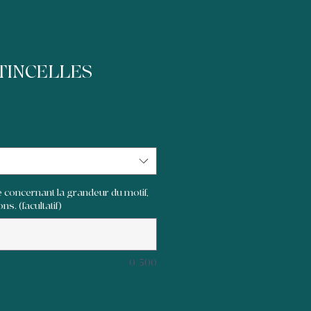
TINCELLES
 concernant la grandeur du motif,
ns. (facultatif)
0/500