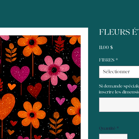
FLEURS É
Prix
11,00 $
FIBRES
*
Sélectionner
Si demande spéciale
inscrire les dimensio
Quantité
*