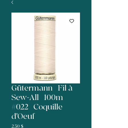
Gütermann | Fil à
Sew-All | 100m |
#022 | Coquille
d'Oeuf
Prix
2,50 $