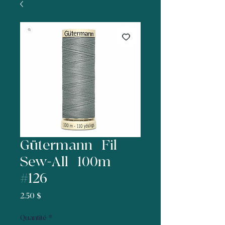
Gütermann | Fil
Sew-All | 100m |
#126 |
Prix
2,50 $
Quantité
*