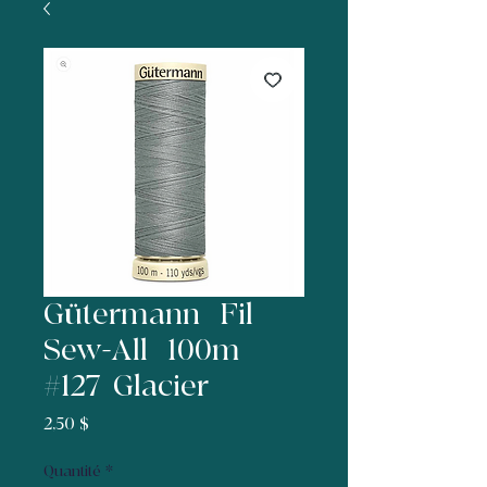
Gütermann | Fil
Sew-All | 100m |
#127 |Glacier
Prix
2,50 $
Quantité
*