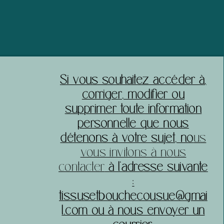
​Si vous souhaitez accéder à,
corriger, modifier ou
supprimer toute information
personnelle que nous
détenons à votre sujet, no
us
vous invitons à nous
contacter
à l’adresse suivante
:
tissusetbouchecousue@gmai
l.com ou à nous envoyer un