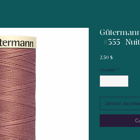
Gütermann 
| #355 | Nu
Prix
2,50 $
Quantité
*
Ajouter au pani
Co