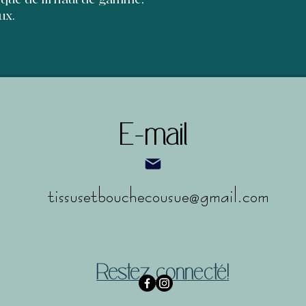
ux.
E-mail
tissusetbouchecousue@gmail.com
Restez connecté!