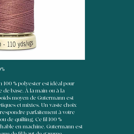
0%
n 100 % polyester est idéal pour
 de base. À la main ou à la
e poids moyen de Gutermann est
étiques et mixtes. Un vaste choix
rrespondre parfaitement à votre
u de quilting. Ce fil 100 %
séchable en machine. Gutermann est
que de fil haut de gamme,