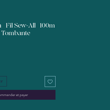
| Fil Sew-All | 100m
it Tombante
er
mmander et payer