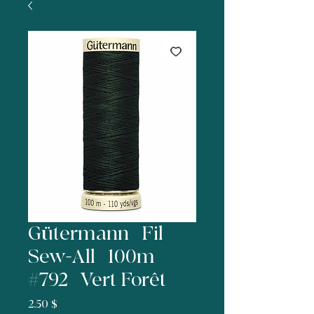
Gütermann | Fil
Sew-All | 100m |
#792 | Vert Forêt
Prix
2,50 $