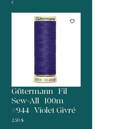
Gütermann | Fil
Sew-All | 100m |
#944 | Violet Givré
Prix
2,50 $