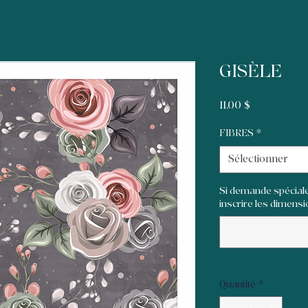
GISÈLE
Prix
11,00 $
FIBRES
*
Sélectionner
Si demande spéciale
inscrire les dimensio
Quantité
*