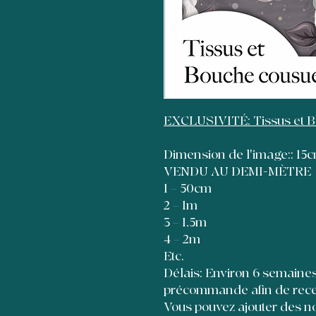
EXCLUSIVITÉ: Tissus et 
Dimension de l'image:: 1
VENDU AU DEMI-MÈTRE
1 = 50cm
2 = 1m
3 = 1,5m
4 = 2m
Etc.
Délais: Environ 6 semaines à
précommande afin de recevo
Vous pouvez ajouter des no