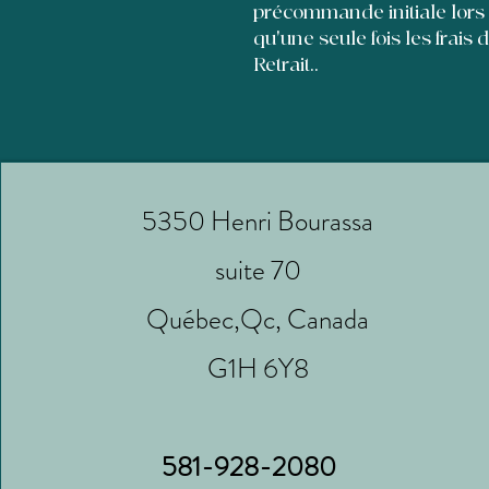
précommande initiale lors
qu'une seule fois les frais 
Retrait..
5350 Henri Bourassa
suite 70
Québec,Qc, Canada
G1H 6Y8
581-928-2080