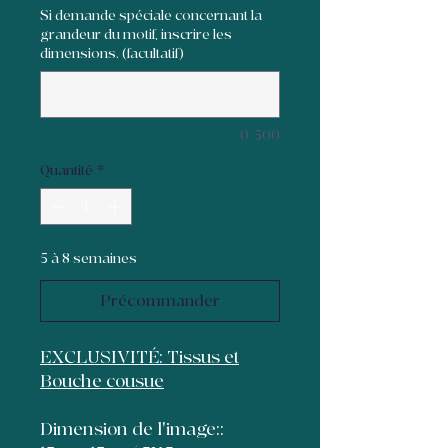
Si demande spéciale concernant la
grandeur du motif, inscrire les
dimensions. (facultatif)
0/500
Quantité
*
5 à 8 semaines
Précommander
EXCLUSIVITÉ: Tissus et
Bouche cousue
Dimension de l'image::