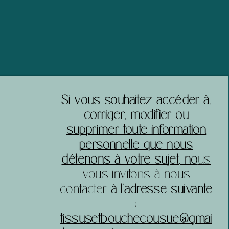
nts et leur permettre d'acheter
otre site.
​Si vous souhaitez accéder à,
corriger, modifier ou
supprimer toute information
personnelle que nous
détenons à votre sujet, no
us
vous invitons à nous
contacter
à l’adresse suivante
:
tissusetbouchecousue@gmai