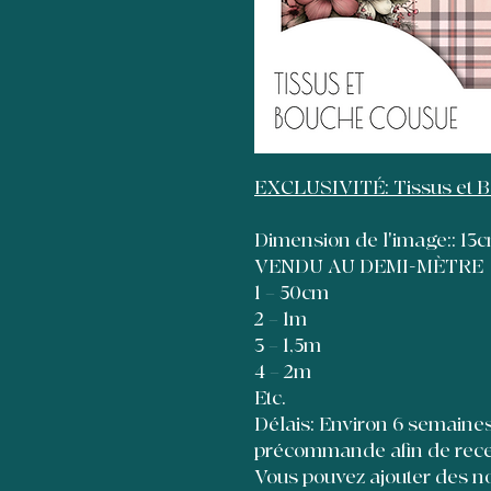
EXCLUSIVITÉ: Tissus et 
Dimension de l'image:: 1
VENDU AU DEMI-MÈTRE
1 = 50cm
2 = 1m
3 = 1,5m
4 = 2m
Etc.
Délais: Environ 6 semaines à
précommande afin de recevo
Vous pouvez ajouter des no