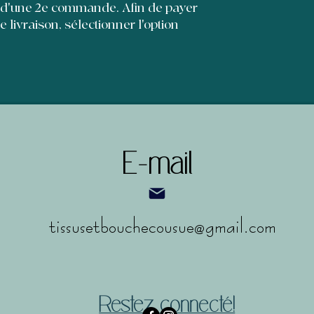
 d'une 2e commande. Afin de payer
sur votre site.
rassurer vos clie
de livraison, sélectionner l'option
sereinement sur v
E-mail
tissusetbouchecousue@gmail.com
Restez connecté!