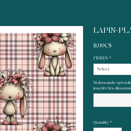
LAPIN-PL
Price
11,00C$
FIBRES
*
Select
Si demande spéciale
inscrire les dimensi
Quantity
*