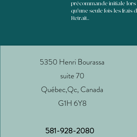
précommande initiale lors
qu'une seule fois les frais 
Retrait..
5350 Henri Bourassa
suite 70
Québec,Qc, Canada
G1H 6Y8
581-928-2080