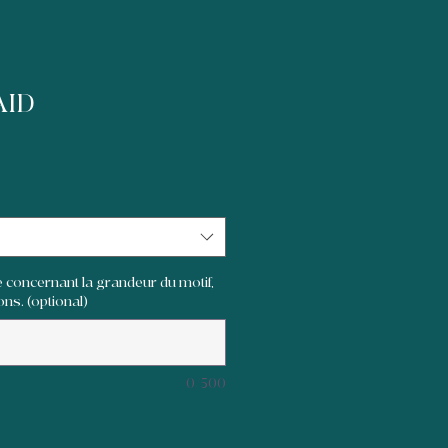
AID
 concernant la grandeur du motif,
ons. (optional)
0/500