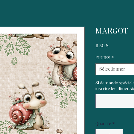
MARGOT
Prix
11,50 $
FIBRES
*
Sélectionner
Si demande spéciale
inscrire les dimensio
Quantité
*