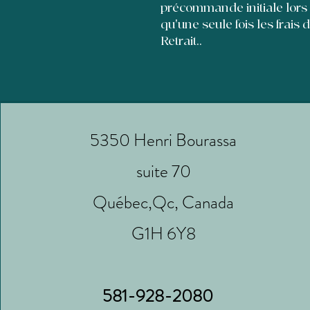
précommande initiale lors
qu'une seule fois les frais 
Retrait..
5350 Henri Bourassa
suite 70
Québec,Qc, Canada
G1H 6Y8
581-928-2080