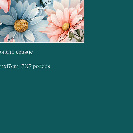
remboursement de v
une politique claire a
confiance avec vos c
sereinement sur votr
Bouche cousue
7cmx17cm/ 7X7 pouces