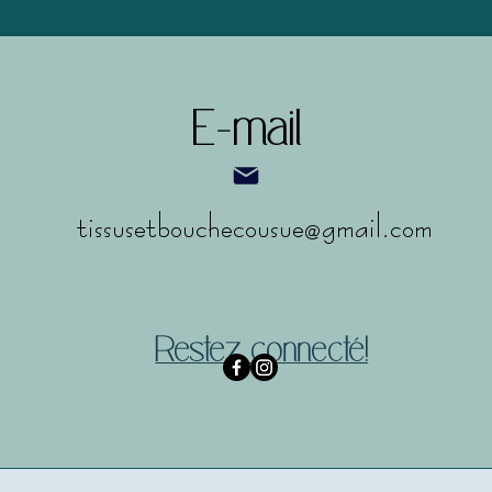
E-mail
tissusetbouchecousue@gmail.com
Restez connecté!