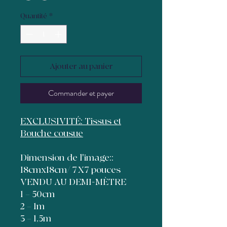
Quantité
*
Ajouter au panier
Commander et payer
EXCLUSIVITÉ: Tissus et
Bouche cousue
Dimension de l'image::
18cmx18cm/ 7X7 pouces
VENDU AU DEMI-MÈTRE
1 = 50cm
2 = 1m
3 = 1,5m