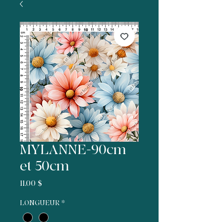
MYLANNE-90cm
et 50cm
Prix
11,00 $
LONGUEUR
*