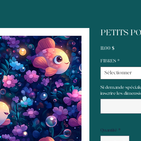
PETITS P
Prix
11,00 $
FIBRES
*
Sélectionner
Si demande spéciale
inscrire les dimensio
Quantité
*