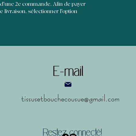
et leur permettre d'
 d'une 2e commande. Afin de payer
de livraison, sélectionner l'option
E-mail
tissusetbouchecousue@gmail.com
Restez connecté!