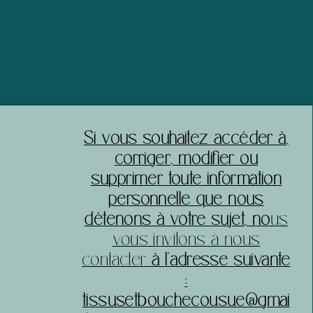
acheter sereinement sur votre site.
​Si vous souhaitez accéder à,
corriger, modifier ou
supprimer toute information
personnelle que nous
détenons à votre sujet, no
us
vous invitons à nous
contacter
à l’adresse suivante
:
tissusetbouchecousue@gmai