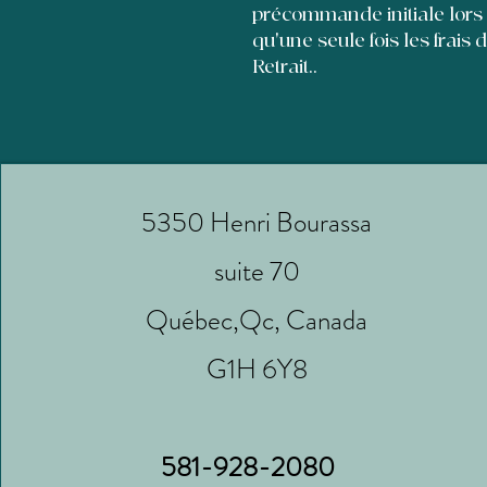
précommande initiale lors
qu'une seule fois les frais 
Retrait..
5350 Henri Bourassa
suite 70
Québec,Qc, Canada
G1H 6Y8
581-928-2080