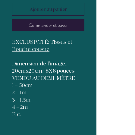
Ajouter au panier
Commander et payer
EXCLUSIVITÉ: Tissus et
Bouche cousue
Dimension de l'image::
20cmx20cm/ 8X8 pouces
VENDU AU DEMI-MÈTRE
1 = 50cm
2 = 1m
3 = 1,5m
4 = 2m
Etc.