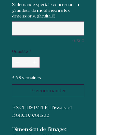
Si demande spéciale concernant la
grandeur du motif, inscrire les
dimensions. (facultatif)
0/500
Quantité
*
5 à 8 semaines
Précommander
EXCLUSIVITÉ: Tissus et
Bouche cousue
Dimension de l'image::