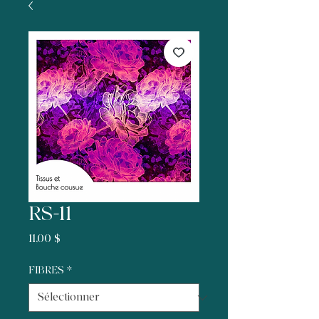
RS-11
Prix
11,00 $
FIBRES
*