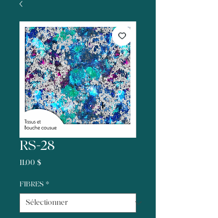
RS-28
Prix
11,00 $
FIBRES
*