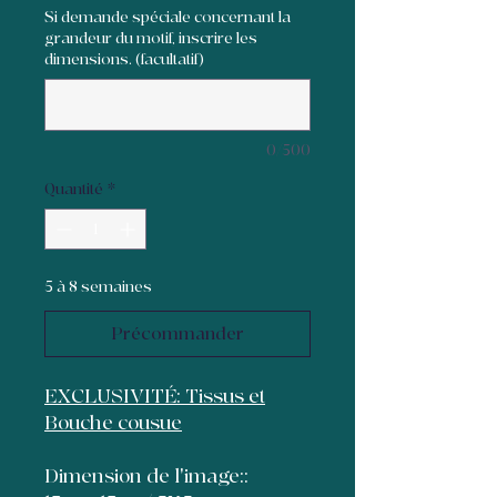
Si demande spéciale concernant la
grandeur du motif, inscrire les
dimensions. (facultatif)
0/500
Quantité
*
5 à 8 semaines
Précommander
EXCLUSIVITÉ: Tissus et
Bouche cousue
Dimension de l'image::