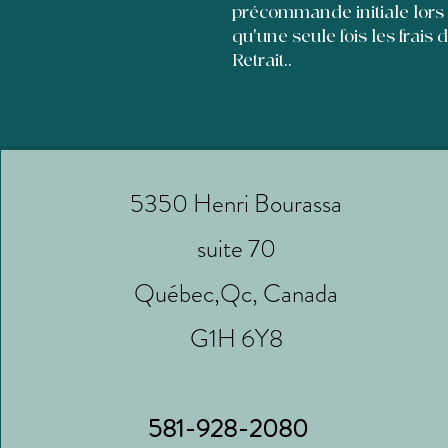
précommande initiale lors
qu'une seule fois les frais 
Retrait..
5350 Henri Bourassa
suite 70
Québec,Qc, Canada
G1H 6Y8
581-928-2080