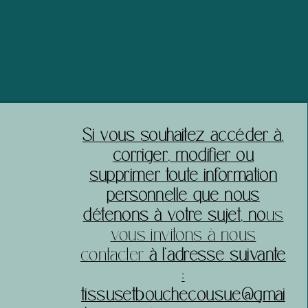
acheter sereinement sur votre site.
​Si vous souhaitez accéder à,
corriger, modifier ou
supprimer toute information
personnelle que nous
détenons à votre sujet, no
us
vous invitons à nous
contacter
à l’adresse suivante
:
tissusetbouchecousue@gmai