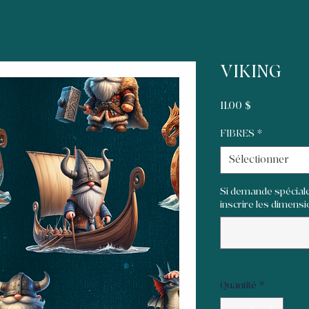
VIKING
Prix
11,00 $
FIBRES
*
Sélectionner
Si demande spéciale
inscrire les dimensio
Quantité
*