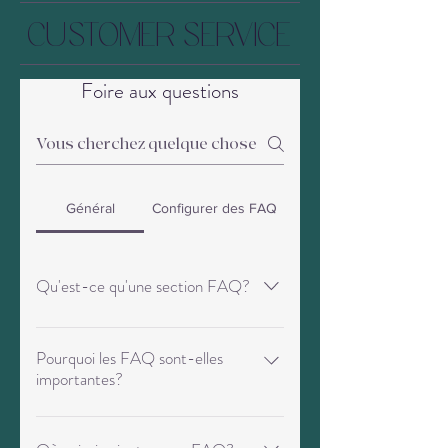
CUSTOMER SERVICE
Foire aux questions
Général
Configurer des FAQ
Qu'est-ce qu'une section FAQ?
Une section FAQ peut être utilisée pour
répondre rapidement aux questions
Pourquoi les FAQ sont-elles
importantes?
fréquemment posées sur votre
entreprise. Par exemple, «Proposez-
Les FAQ sont un excellent moyen
vous la livraison?», «Quelles sont vos
d'aider les visiteurs à trouver rapidement