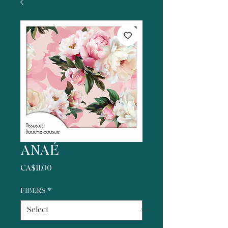
ANAÉ
Price
CA$11.00
FIBERS
*