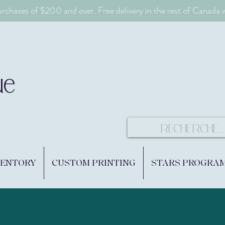
urchases of $200 and over. Free delivery in the rest of Canada
ue
VENTORY
CUSTOM PRINTING
STARS PROGRA