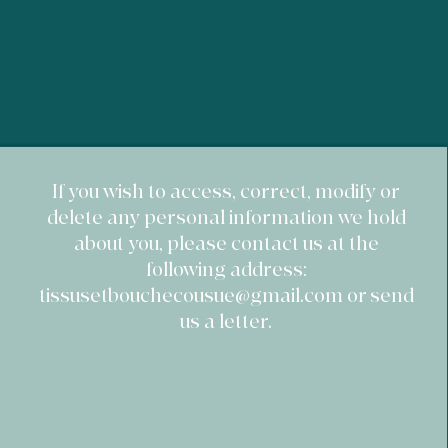
acheter sereinement sur votre site.
​If you wish to access, correct, modify or
delete any personal information we hold
about you, please contact us at the
following address:
tissusetbouchecousue@gmail.com
or send
us a letter.