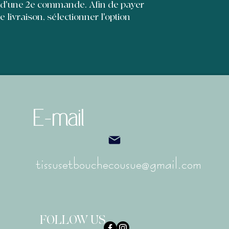
et leur permettre d'
 d'une 2e commande. Afin de payer
de livraison, sélectionner l'option
E-mail
tissusetbouchecousue@gmail.com
FOLLOW US