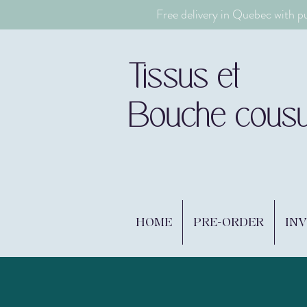
Free delivery in Quebec with p
Tissus et
Bouche cous
HOME
PRE-ORDER
IN