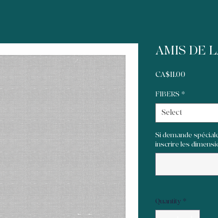
AMIS DE 
Price
CA$11.00
FIBERS
*
Select
Si demande spéciale
inscrire les dimensi
Quantity
*