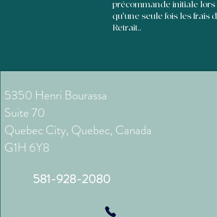
précommande initiale lors
qu'une seule fois les frais 
Retrait..
5350 Henri Bourassa
Suite 70
Quebec City, Quebec, Canada
G1H 6Y8
581-928-2080