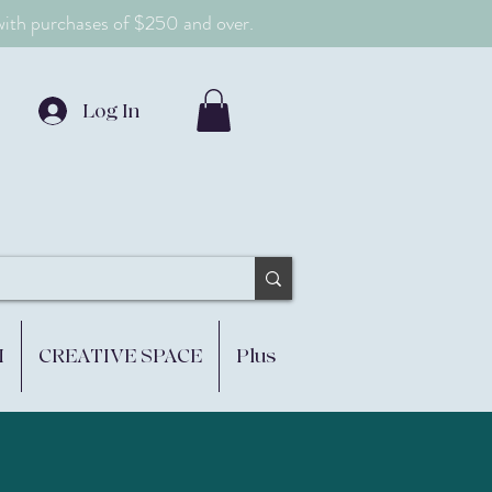
 with purchases of $250 and over.
Log In
M
CREATIVE SPACE
Plus