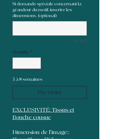
Si demande spéciale concernant la
grandeur du motif, inscrire les
dimensions. (optional)
0/500
Quantity
*
5 à 8 semaines
Pre-Order
EXCLUSIVITÉ: Tissus et
Bouche cousue
Dimension de l'image::