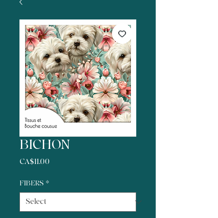
BICHON
Price
CA$11.00
FIBERS
*