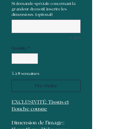
Si demande spéciale concernant la
grandeur du motif, inscrire les
dimensions. (optional)
0/500
Quantity
*
5 à 8 semaines
Pre-Order
EXCLUSIVITÉ: Tissus et
Bouche cousue
Dimension de l'image::