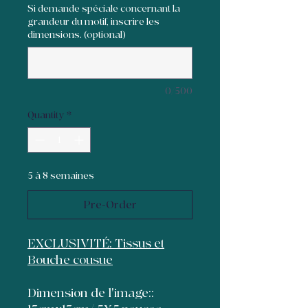
Si demande spéciale concernant la
grandeur du motif, inscrire les
dimensions. (optional)
0/500
Quantity
*
5 à 8 semaines
Pre-Order
EXCLUSIVITÉ: Tissus et
Bouche cousue
Dimension de l'image::