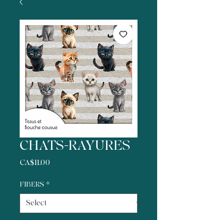
CHATS-RAYURES
Price
CA$11.00
FIBERS
*