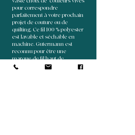
vaste choix de couleurs vives
pour correspondre
parfaitement à votre prochain
projet de couture ou de
quilting. Ce fil 100 % polyester
est lavable et séchable en
machine. Gutermann est
reconnu pour être une
marque de fil haut de
gamme, pratiquement non
pelucheux.
5350 Henri Bourassa
Suite 70
Quebec City, Quebec, Canada
G1H 6Y8