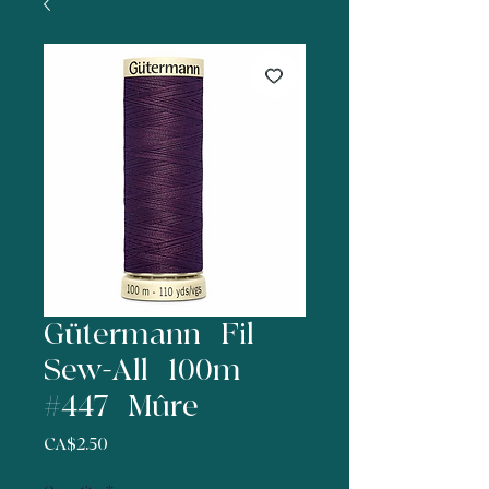
Gütermann | Fil
Sew-All | 100m |
#447 | Mûre
Price
CA$2.50