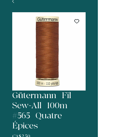
Gütermann | Fil
Sew-All | 100m |
#565 | Quatre
Épices
Price
CA$2.50