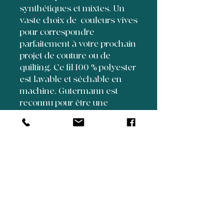
synthétiques et mixtes. Un
vaste choix de couleurs vives
pour correspondre
parfaitement à votre prochain
projet de couture ou de
quilting. Ce fil 100 % polyester
est lavable et séchable en
machine. Gutermann est
reconnu pour être une
marque de fil haut de
gamme, pratiquement non
pelucheux.
5350 Henri Bourassa
Suite 70
Quebec City, Quebec, Canada