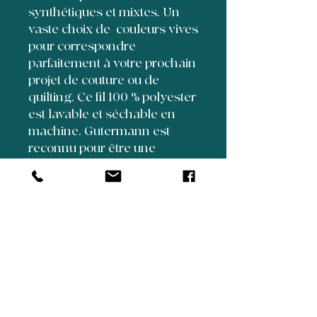
synthétiques et mixtes. Un
vaste choix de couleurs vives
pour correspondre
parfaitement à votre prochain
projet de couture ou de
quilting. Ce fil 100 % polyester
est lavable et séchable en
machine. Gutermann est
reconnu pour être une
marque de fil haut de
gamme, pratiquement non
pelucheux.
5350 Henri Bourassa
Suite 70
Quebec City, Quebec, Canada