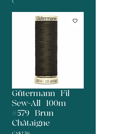
Gütermann | Fil
Sew-All | 100m |
#579 | Brun
Châtaigne
Price
CA$2.50