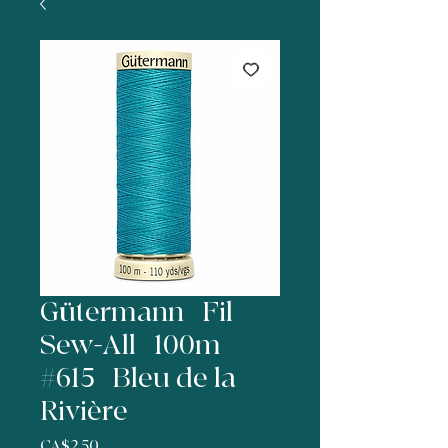
Gütermann | Fil
Sew-All | 100m |
#615 | Bleu de la
Rivière
Price
CA$2.50