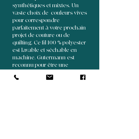
synthétiques et mixtes. Un
vaste choix de couleurs vives
pour correspondre
parfaitement à votre prochain
projet de couture ou de
quilting. Ce fil 100 % polyester
est lavable et séchable en
machine. Gutermann est
reconnu pour être une
marque de fil haut de
gamme, pratiquement non
pelucheux.
5350 Henri Bourassa
Suite 70
Quebec City, Quebec, Canada