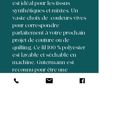
est idéal pour les tissus
synthétiques et mixtes. Un
vaste choix de couleurs vives
pour correspondre
parfaitement à votre prochain
projet de couture ou de
quilting. Ce fil 100 % polyester
est lavable et séchable en
machine. Gutermann est
reconnu pour être une
marque de fil haut de
gamme, pratiquement non
pelucheux.
5350 Henri Bourassa
Suite 70