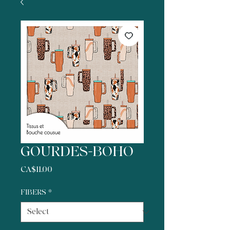
GOURDES-BOHO
Price
CA$11.00
FIBERS
*