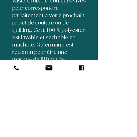
vaste choix de couleurs vives
pour correspondre
parfaitement à votre prochain
projet de couture ou de
quilting. Ce fil 100 % polyester
est lavable et séchable en
machine. Gutermann est
reconnu pour être une
marque de fil haut de
gamme, pratiquement non
pelucheux.
5350 Henri Bourassa
Suite 70
Quebec City, Quebec, Canada
G1H 6Y8