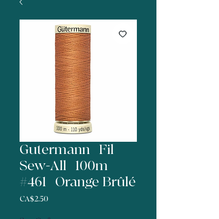
Gutermann | Fil
Sew-All | 100m |
#461 | Orange Brûlé
Price
CA$2.50