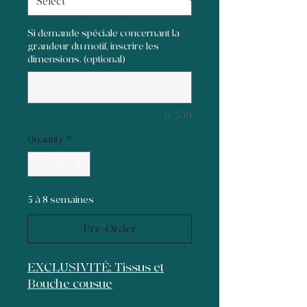
Si demande spéciale concernant la
grandeur du motif, inscrire les
dimensions. (optional)
0/500
Quantity
*
5 à 8 semaines
Pre-Order
EXCLUSIVITÉ: Tissus et
Bouche cousue