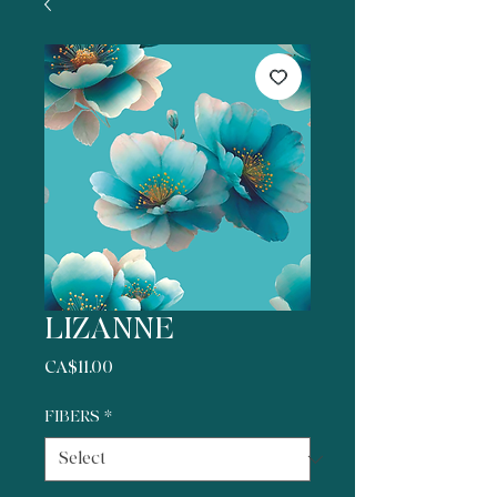
LIZANNE
Price
CA$11.00
FIBERS
*