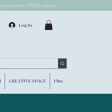
 with purchases of $250 and over.
Log In
M
CREATIVE SPACE
Plus