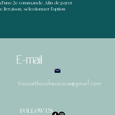
et leur permettre d'
 d'une 2e commande. Afin de payer
de livraison, sélectionner l'option
E-mail
tissusetbouchecousue@gmail.com
FOLLOW US