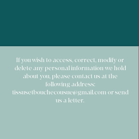
acheter sereinement sur votre site.
​If you wish to access, correct, modify or
delete any personal information we hold
about you, please contact us at the
following address:
tissusetbouchecousue@gmail.com
or send
us a letter.