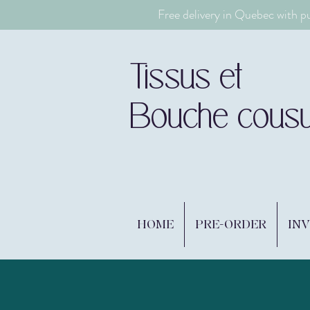
Free delivery in Quebec with p
Tissus et
Bouche cous
HOME
PRE-ORDER
IN