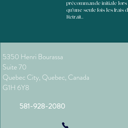
précommande initiale lors
qu'une seule fois les frais 
Retrait..
5350 Henri Bourassa
Suite 70
Quebec City, Quebec, Canada
G1H 6Y8
581-928-2080