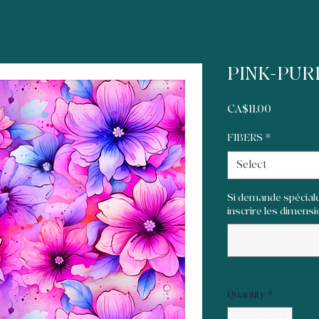
PINK-PUR
Price
CA$11.00
FIBERS
*
Select
Si demande spéciale
inscrire les dimensi
Quantity
*