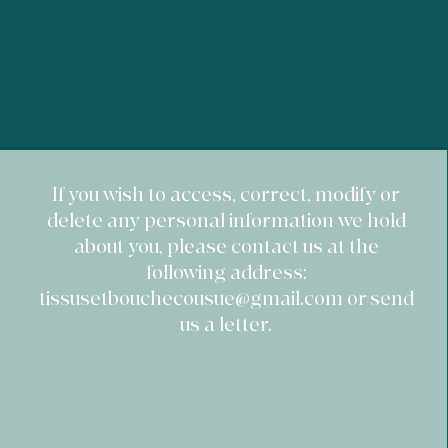
acheter sereinement sur votre site.
​If you wish to access, correct, modify or
delete any personal information we hold
about you, please contact us at the
following address:
tissusetbouchecousue@gmail.com
or send
us a letter.