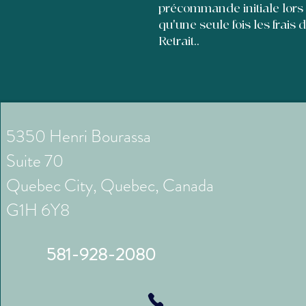
précommande initiale lors
qu'une seule fois les frais 
Retrait..
5350 Henri Bourassa
Suite 70
Quebec City, Quebec, Canada
G1H 6Y8
581-928-2080