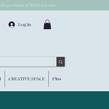
 with purchases of $250 and over.
Log In
M
CREATIVE SPACE
Plus