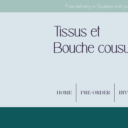
Free delivery in Quebec with p
Tissus et
Bouche cous
HOME
PRE-ORDER
IN