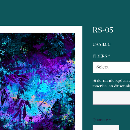
RS-05
Price
CA$11.00
FIBERS
*
Select
Si demande spéciale
inscrire les dimensi
Quantity
*