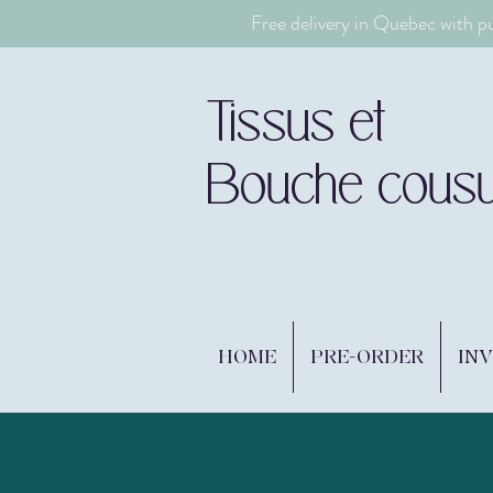
Free delivery in Quebec with p
Tissus et
Bouche cous
HOME
PRE-ORDER
IN