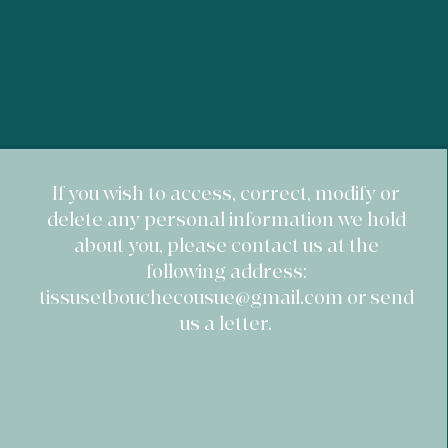
acheter sereinement sur votre site.
​If you wish to access, correct, modify or
delete any personal information we hold
about you, please contact us at the
following address:
tissusetbouchecousue@gmail.com
or send
us a letter.