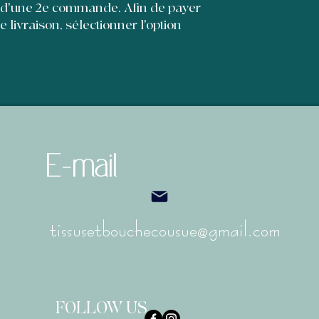
et leur permettre d'
 d'une 2e commande. Afin de payer
de livraison, sélectionner l'option
E-mail
tissusetbouchecousue@gmail.com
FOLLOW US