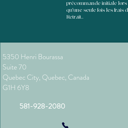
précommande initiale lors
qu'une seule fois les frais 
Retrait..
5350 Henri Bourassa
Suite 70
Quebec City, Quebec, Canada
G1H 6Y8
581-928-2080