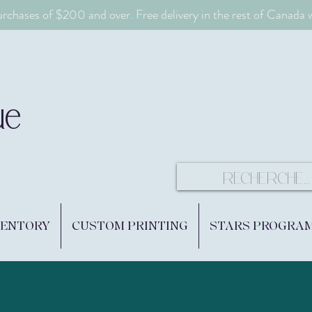
urchases of $200 and over. Free delivery in the rest of Canada
ue
VENTORY
CUSTOM PRINTING
STARS PROGRA