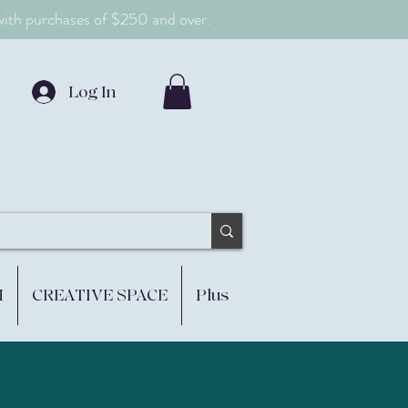
 with purchases of $250 and over.
Log In
M
CREATIVE SPACE
Plus