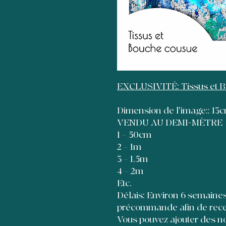
EXCLUSIVITÉ: Tissus et 
Dimension de l'image:: 1
VENDU AU DEMI-MÈTRE
1 = 50cm
2 = 1m
3 = 1,5m
4 = 2m
Etc.
Délais: Environ 6 semaines à
précommande afin de recevo
Vous pouvez ajouter des no