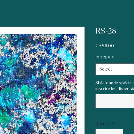
RS-28
Price
CA$11.00
FIBERS
*
Select
Si demande spéciale
inscrire les dimensi
Quantity
*