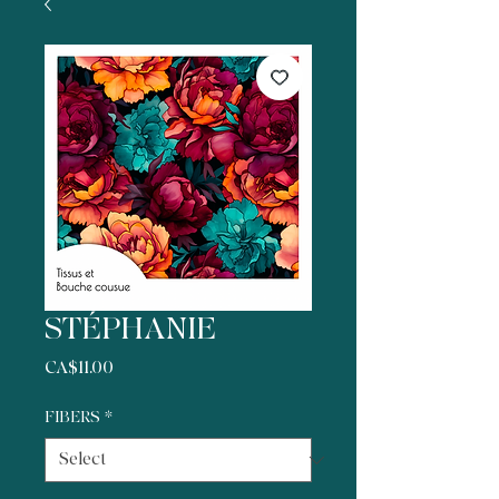
STÉPHANIE
Price
CA$11.00
FIBERS
*