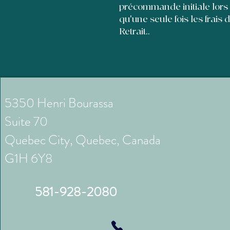
précommande initiale lors
qu'une seule fois les frais 
Retrait..
5350 Henri Bourassa
Suite 70
Quebec City, Quebec, Canada
G1H 6Y8
581-928-2080