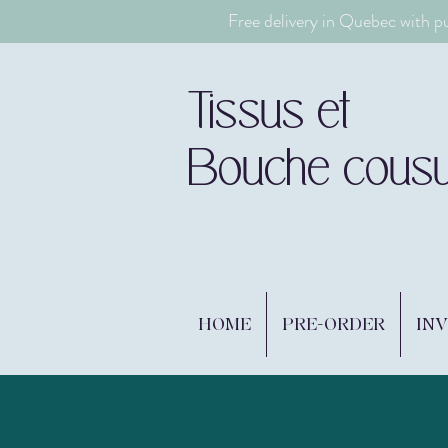
Free delivery in Quebec with p
Tissus et
Bouche cous
HOME
PRE-ORDER
IN