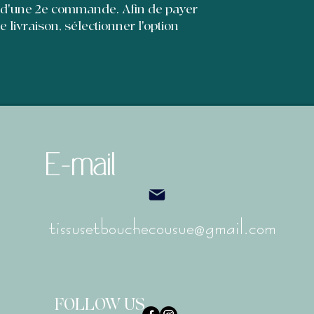
et leur permettre d'
 d'une 2e commande. Afin de payer
de livraison, sélectionner l'option
E-mail
tissusetbouchecousue@gmail.com
FOLLOW US