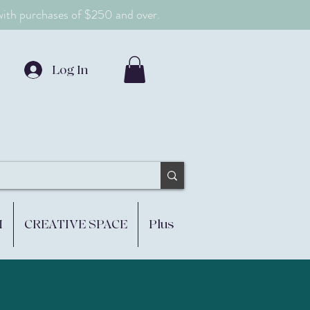
 with purchases of $250 and over.
Log In
M
CREATIVE SPACE
Plus