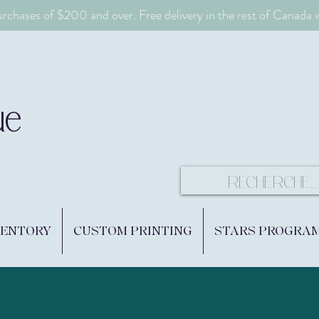
urchases of $200 and over. Free delivery in the rest of Canada
ue
VENTORY
CUSTOM PRINTING
STARS PROGRA