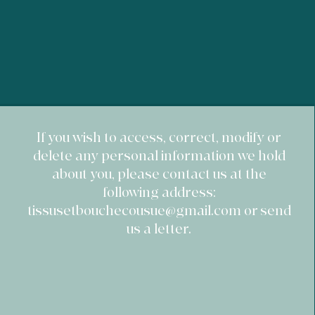
acheter sereinement sur votre site.
​If you wish to access, correct, modify or
delete any personal information we hold
about you, please contact us at the
following address:
tissusetbouchecousue@gmail.com
or send
us a letter.