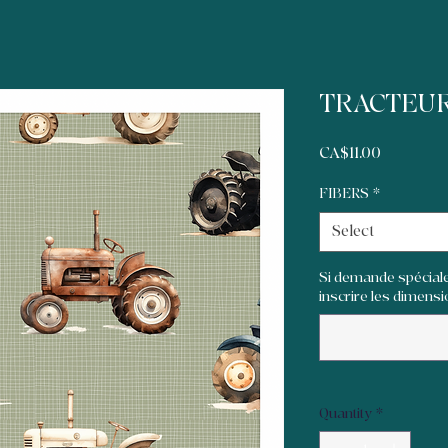
TRACTEUR
Price
CA$11.00
FIBERS
*
Select
Si demande spéciale
inscrire les dimensi
Quantity
*