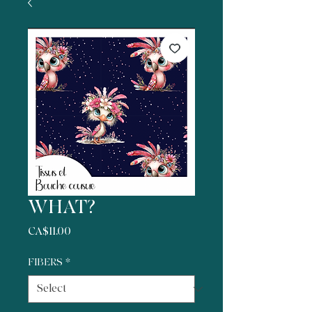
WHAT?
Price
CA$11.00
FIBERS
*