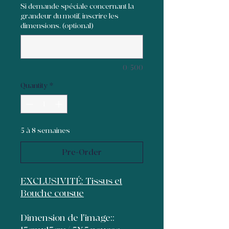
Si demande spéciale concernant la
grandeur du motif, inscrire les
dimensions. (optional)
0/500
Quantity
*
5 à 8 semaines
Pre-Order
EXCLUSIVITÉ: Tissus et
Bouche cousue
Dimension de l'image::