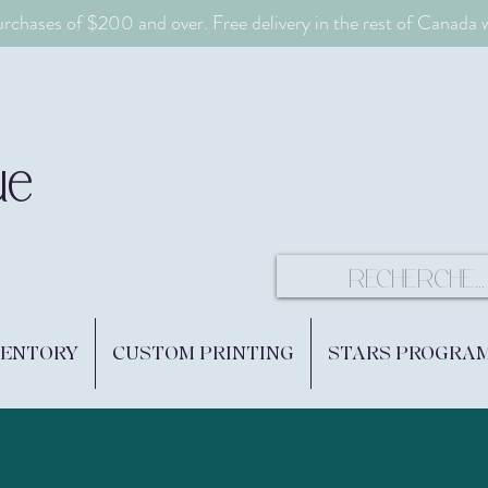
urchases of $200 and over. Free delivery in the rest of Canada
ue
VENTORY
CUSTOM PRINTING
STARS PROGRA