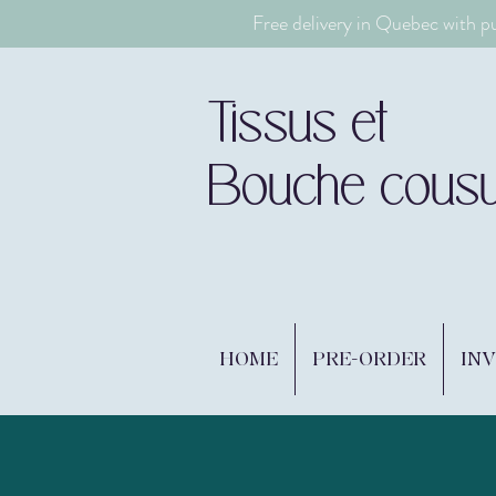
Free delivery in Quebec with p
Tissus et
Bouche cous
HOME
PRE-ORDER
IN