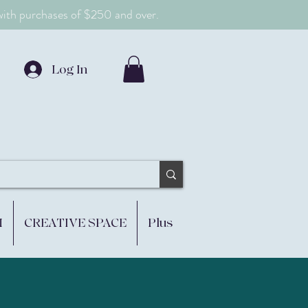
 with purchases of $250 and over.
Log In
M
CREATIVE SPACE
Plus