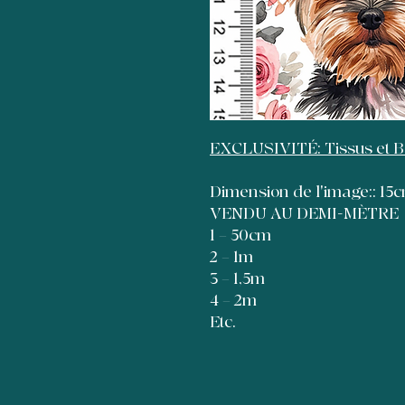
EXCLUSIVITÉ: Tissus et 
Dimension de l'image:: 1
VENDU AU DEMI-MÈTRE
1 = 50cm
2 = 1m
3 = 1,5m
4 = 2m
Etc.